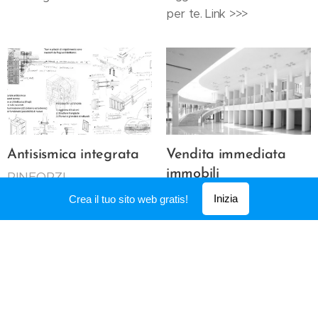
per te. Link >>>
Antisismica integrata
Vendita immediata
immobili
RINFORZI
STRUTTURALI PER
SISTEMA PER VENDERE
Inizia
Crea il tuo sito web gratis!
ADEGUAMENTI SISMICI
SUBITO LE PROPRIETA'
Sistema per rendere
Soluzione per risparmiare
antisimici gli edifici in pietra,
anche sui costi di
mattoni, legno.
intermediazione. Link >>>