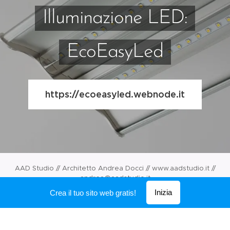
Illuminazione LED:
EcoEasyLed
https://ecoeasyled.webnode.it
AAD Studio // Architetto Andrea Docci // www.aadstudio.it //
andrea@aadstudio.it
Inizia
Crea il tuo sito web gratis!
Creato con
Webnode