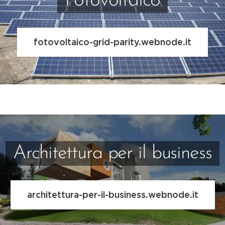
Fotovoltaico
fotovoltaico-grid-parity.webnode.it
Architettura per il business
architettura-per-il-business.webnode.it